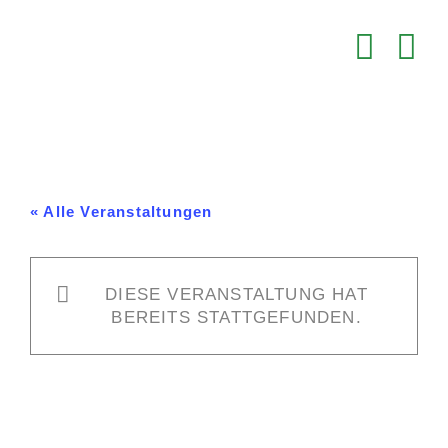
Zum
Inhalt
springen
« Alle Veranstaltungen
DIESE VERANSTALTUNG HAT
BEREITS STATTGEFUNDEN.
Spieltag HCE