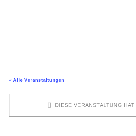
Zum
Inhalt
springen
« Alle Veranstaltungen
DIESE VERANSTALTUNG HAT
HCE – TC RW Tuttlingen