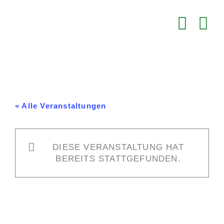
Zum
Inhalt
springen
« Alle Veranstaltungen
DIESE VERANSTALTUNG HAT
BEREITS STATTGEFUNDEN.
HC Esslingen – VfB Stuttgart 2