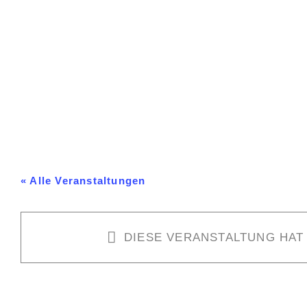
Zum
Inhalt
springen
« Alle Veranstaltungen
DIESE VERANSTALTUNG HAT
HC Esslingen – Mannheimer HC 3