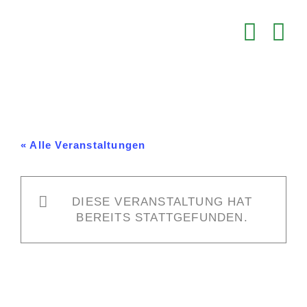
Zum
Inhalt
springen
« Alle Veranstaltungen
DIESE VERANSTALTUNG HAT
BEREITS STATTGEFUNDEN.
HC Esslingen – FT 1844
Freiburg 2